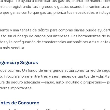
u mapa. Te ayuda a controlar tus gastos, ahorrar de manera con
mienza registrando tus ingresos y gastos usando herramientas o 
o que ganas con lo que gastas, prioriza tus necesidades e incluye
riente y una tarjeta de débito para compras diarias puede ayuda
to sin el riesgo de cargos por intereses. Las herramientas de ba
os y la configuración de transferencias automáticas a tu cuenta 
a más sencilla.
gencia y Seguros
dos ocurren. Un fondo de emergencia actúa como tu red de segu
o. Procura ahorrar entre tres y seis meses de gastos de vida. A
tura de seguro adecuada —salud, auto, inquilino o propietario— 
cieros importantes.
gentes de Consumo