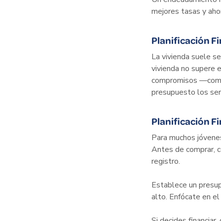
mejores tasas y ahor
Planificación F
La vivienda suele s
vivienda no supere e
compromisos —compar
presupuesto los serv
Planificación F
Para muchos jóvene
Antes de comprar, co
registro.
Establece un presup
alto. Enfócate en e
Si decides financiar