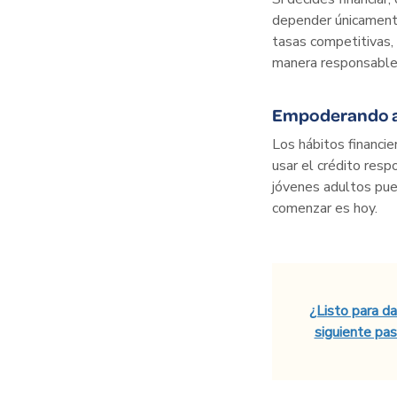
depender únicamente
tasas competitivas,
manera responsable
Empoderando a 
Los hábitos financie
usar el crédito resp
jóvenes adultos pue
comenzar es hoy.
¿Listo para da
siguiente pa