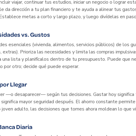
uir viajar, continuar tus estudios, iniciar un negocio o lograr esta
e da dirección a tu plan financiero y te ayuda a alinear tus gasto
Establece metas a corto y largo plazo, y luego divídelas en pas
sidades vs. Gustos
es esenciales (vivienda, alimentos, servicios públicos) de los 
, extras). Prioriza las necesidades y limita las compras impulsi
a una lista y planifícalos dentro de tu presupuesto. Puede que n
to por otro; decide qué puede esperar.
por Llegar
cer —o desaparecer— según tus decisiones. Gastar hoy significa
 significa mayor seguridad después. El ahorro constante permite 
 joven adulto, las decisiones que tomes ahora moldean lo que v
Banca Diaria