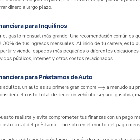
rar dinero a largo plazo.
inanciera para Inquilinos
er el gasto mensual más grande. Una recomendación común es qu
l 30% de tus ingresos mensuales. Al inicio de tu carrera, esto p
tir vivienda, espacios más pequeños o diferentes ubicaciones—
icios públicos, internet y otros costos relacionados.
inanciera para Préstamos de Auto
s adultos, un auto es su primera gran compra —y a menudo su p
nsidera el costo total de tener un vehículo: seguro, gasolina, 
uesto realista y evita comprometer tus finanzas con un pago 
l costo total del préstamo —no solo en el monto del pago men
, considera obtener tu préstamo a través de una cooperativa de c