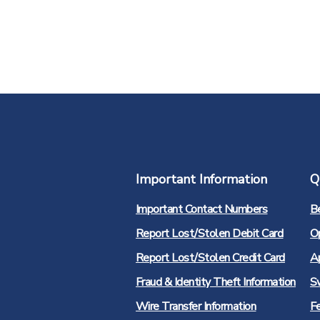
Important Information
Q
Important Contact Numbers
B
Report Lost/Stolen Debit Card
O
Report Lost/Stolen Credit Card
Ap
Fraud & Identity Theft Information
S
Wire Transfer Information
F