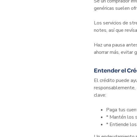
Sé un comprador inf
genéricas suelen ofr
Los servicios de str
notes, así que reví
Haz una pausa ante
ahorrar más, evitar 
Entender el Cré
El crédito puede ay
responsablemente, c
clave:
Paga tus cuen
* Mantén los 
* Entiende los
Un endeudamiento re