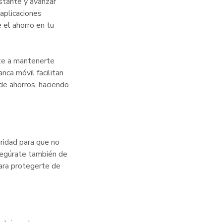
stante y avanzar
aplicaciones
 el ahorro en tu
rte a mantenerte
nca móvil facilitan
de ahorros, haciendo
ridad para que no
segúrate también de
para protegerte de