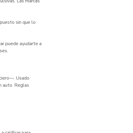
ulsivas. Las marcas
upuesto sin que lo
ar puede ayudarte a
ses.
nciero—. Usado
n auto. Reglas
 calificar para