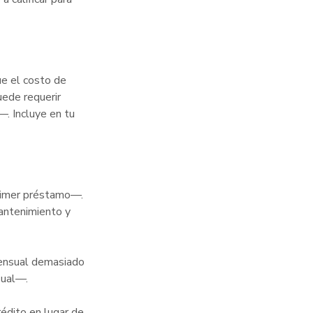
e el costo de
uede requerir
. Incluye en tu
rimer préstamo—.
mantenimiento y
mensual demasiado
sual—.
rédito en lugar de