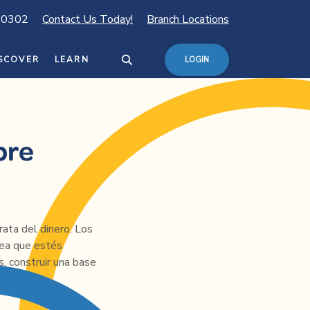
80302
Contact Us Today!
Branch Locations
SCOVER
LEARN
LOGIN
bre
rata del dinero. Los
sea que estés
, construir una base