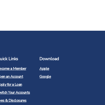
uick Links
Download
(Opens
ecome a Member
Apple
in
a
(Opens
pen an Account
Google
new
in
Window)
a
ply for a Loan
new
Window)
witch Your Accounts
ees & Disclosures