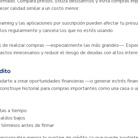
ormado. Compara precios, utiliza descuentos y evita compras imp
ecer calidad similar a un costo menor.
eaming y las aplicaciones por suscripción pueden afectar tu pres
salos regularmente y cancela los que no estés usando.
s de realizar compras —especialmente las más grandes—. Esper
gastos innecesarios y reducir el riesgo de deudas con altos intere
dito
udarte a crear oportunidades financieras —o generar estrés fina
onstruye historial para compras importantes como una casa o u
tas a tiempo
saldos bajos
 términos antes de firmar
sponsable mejora tu puntaje de crédito, lo que puede ayudarte a