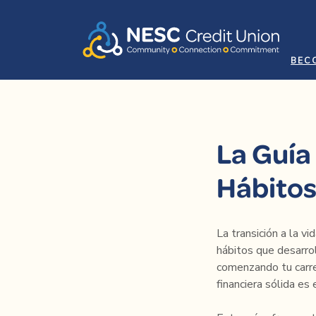
Home
Download
Skip
Acrobat
to
Reader
main
5.0
BEC
content
or
Skip
higher
to
to
footer
view
La Guía
.pdf
files.
Hábitos
La transición a la v
hábitos que desarrol
comenzando tu carre
financiera sólida es 