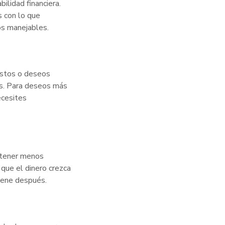
bilidad financiera.
s con lo que
os manejables.
gustos o deseos
vas. Para deseos más
ecesites
 tener menos
que el dinero crezca
iene después.