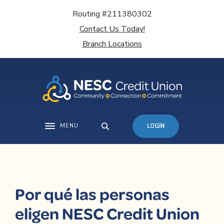
Home
Download
Routing #211380302
Skip
Acrobat
Contact Us Today!
to
Reader
main
5.0
Branch Locations
content
or
Skip
higher
to
to
footer
view
.pdf
files.
MENU
LOGIN
Toggle navigation
Por qué las personas
eligen NESC Credit Union