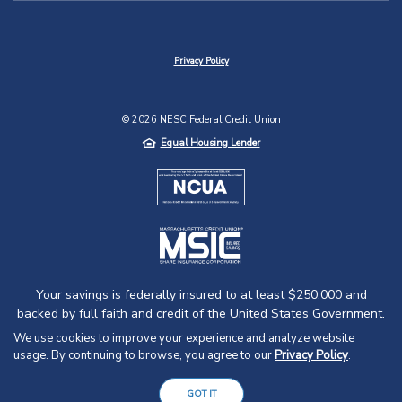
Privacy Policy
©
2026
NESC Federal Credit Union
Equal Housing Lender
NCUA
MSIC
Your savings is federally insured to at least $250,000 and
backed by full faith and credit of the United States Government.
National Credit Union Administration, a U.S. Government Agency.
We use cookies to improve your experience and analyze website
usage. By continuing to browse, you agree to our
Privacy Policy
.
GOT IT